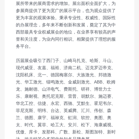
展所带来的展商需求的增加。展出面积全面扩大，为
参展商提供了更为宽广的展示平台，也为观众提供了
更为丰富的观展体验。秉承专业性、权威性、国际性
的办展理念，多年来不断创新和发展，奠定了其为中
西部最具专业权威展会的地位，在业界享有较高的声
誉和关注度，为业内同行相识、相聚提供了理想的服
务平台。
历届展会吸引了西门子、山崎马扎克、哈斯、斗山、
现代威亚、友嘉、福裕、济南二机、迈克罗迈帝克、
沈阳机床、北一、德国梅塞尔、大族激光、邦德激
光、华工激光、镭鸣激光、金威刻激光、ABB、欧姆
龙、施耐德、山洋电气、费斯托、研祥、博世力士
乐、康耐视、奥托尼克斯、雷普、胡默尔、施迈赛、
华北工控、信捷、永宏、西驰、艾默生、霍尼韦尔、
菲尼克斯、明纬、台达、英威腾、汇川、伟创、森
兰、德图、康宇、福禄克、虹润、软控、奥图、奥
太、时代、翼菲、哈工大、安川、松下、海康威视、
优傲、库卡、发那科、广数、新松、斯图加特、新时
达、埃夫特等众多国内外知名品牌参展。