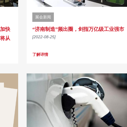
展会新闻
加快
“济南制造”频出圈，剑指万亿级工业强市
[2022-08-25]
将从
了解详情